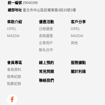
統一編號
29040396
總部地址
臺北市中山區民權東路3段33號1樓
車款介紹
優惠活動
客戶分享
OPEL
日租優惠
OPEL
MAZDA
長租優惠
MAZDA
企業用戶
其他
聯名合作
會員專區
線上預約
服務據點
會員資料
常見問題
關於利達
租車紀錄
聯絡我們
點數紀錄