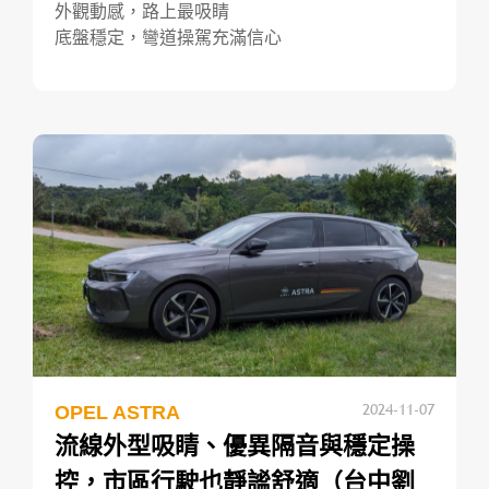
外觀動感，路上最吸睛
底盤穩定，彎道操駕充滿信心
2024-11-07
OPEL ASTRA
流線外型吸睛、優異隔音與穩定操
控，市區行駛也靜謐舒適（台中劉