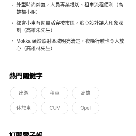
外型時尚帥氣，人員專業親切、租車流程便利（高
雄楊小姐）
都會小車有助靈活穿梭市區，貼心設計讓人印象深
刻（高雄朱先生）
Mokka 頭燈照射區域明亮清楚，夜晚行駛也令人放
心（高雄林先生）
熱門關鍵字
出遊
租車
高雄
休旅車
CUV
Opel
訂閱電子報