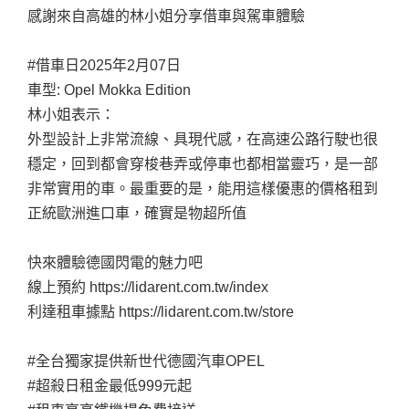
感謝來自高雄的林小姐分享借車與駕車體驗
#借車日2025年2月07日
車型: Opel Mokka Edition
林小姐表示：
外型設計上非常流線、具現代感，在高速公路行駛也很
穩定，回到都會穿梭巷弄或停車也都相當靈巧，是一部
非常實用的車。最重要的是，能用這樣優惠的價格租到
正統歐洲進口車，確實是物超所值
快來體驗德國閃電的魅力吧
線上預約
https://lidarent.com.tw/index
利達租車據點
https://lidarent.com.tw/store
#全台獨家提供新世代德國汽車OPEL
#超殺日租金最低999元起