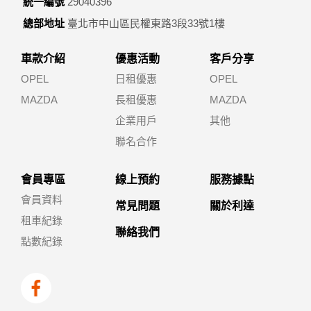
統一編號
29040396
總部地址
臺北市中山區民權東路3段33號1樓
車款介紹
優惠活動
客戶分享
OPEL
日租優惠
OPEL
MAZDA
長租優惠
MAZDA
企業用戶
其他
聯名合作
會員專區
線上預約
服務據點
會員資料
常見問題
關於利達
租車紀錄
聯絡我們
點數紀錄